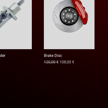
nder
Brake Disc
Precio
Precio de oferta
120,00 €
108,00 €