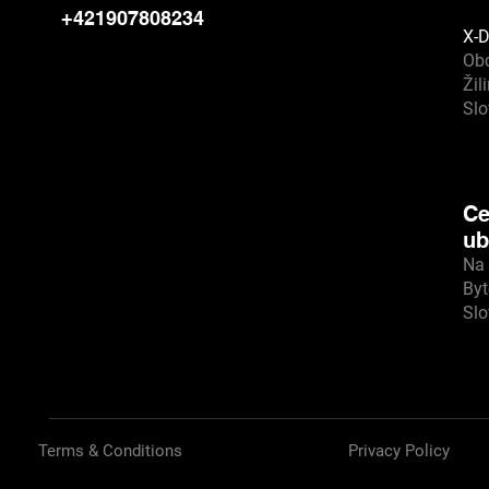
+421907808234
X-D
Ob
Žil
Sl
Ce
ub
Na 
Byt
Sl
Terms & Conditions
Privacy Policy