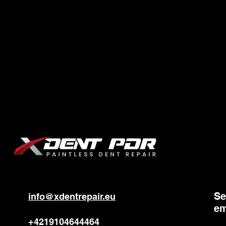
Se
info@xdentrepair.eu
em
+4219104644464