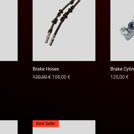
Brake Hoses
Brake Cyli
Precio
Precio de oferta
Precio
120,00 €
108,00 €
120,00 €
Best Seller