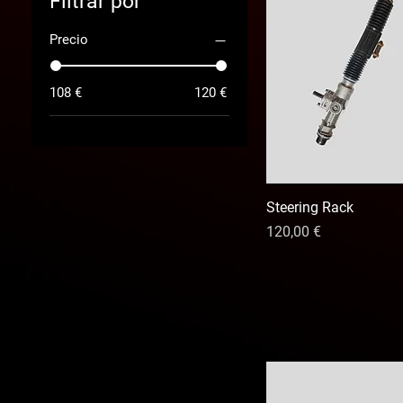
Filtrar por
Precio
108 €
120 €
Steering Rack
Precio
120,00 €