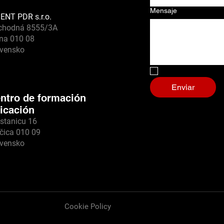
Mensaje
ENT PDR s.r.o.
chodná 8555/3A
ina 010 08
ovensko
No, soy un robot.
Enviar
ntro de formación
icación
stanicu 16
čica 010 09
ovensko
Cookie Policy