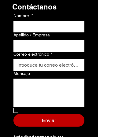
Contacto
Contáctanos
Nombre
*
Apellido / Empresa
Correo electrónico
*
Mensaje
No, soy un robot.
*
Enviar