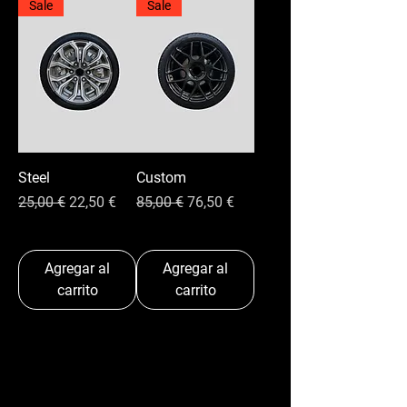
Sale
Sale
Steel
Custom
Precio
Precio de oferta
Precio
Precio de oferta
25,00 €
22,50 €
85,00 €
76,50 €
Agregar al
Agregar al
carrito
carrito