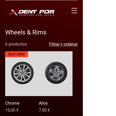
Wheels & Rims
6 productos
Filtrar y ordenar
Best Seller
Chrome
Alloy
Precio
Precio
15,00 €
7,50 €