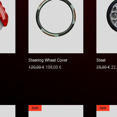
Steering Wheel Cover
Steel
erta
Precio
Precio de oferta
Precio
Pre
120,00 €
108,00 €
25,00 €
22,
Sale
Sale