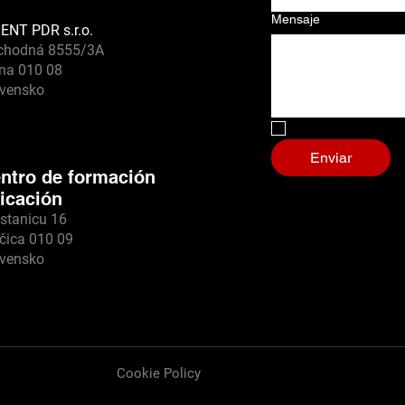
Mensaje
ENT PDR s.r.o.
chodná 8555/3A
ina 010 08
ovensko
No, soy un robot.
Enviar
ntro de formación
icación
stanicu 16
čica 010 09
ovensko
Cookie Policy