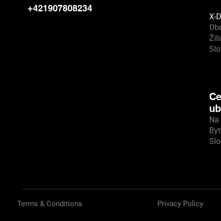
+421907808234
X-D
Ob
Žil
Sl
Ce
ub
Na 
Byt
Sl
Terms & Conditions
Privacy Policy