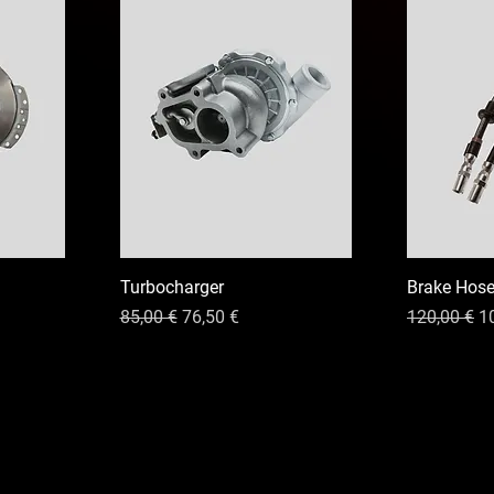
Turbocharger
Brake Hos
erta
Precio
Precio de oferta
Precio
Pr
85,00 €
76,50 €
120,00 €
1