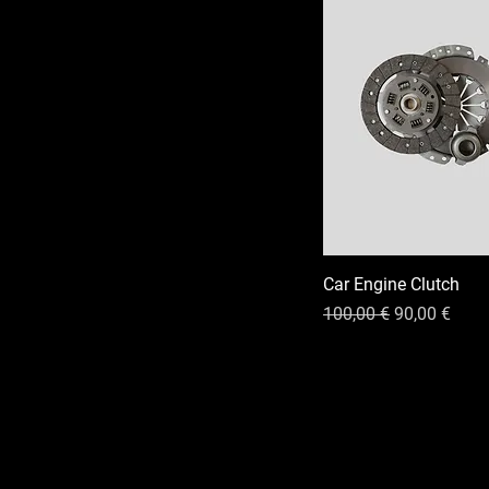
Car Engine Clutch
Precio
Precio de of
100,00 €
90,00 €