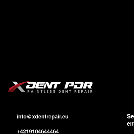
Se
info@xdentrepair.eu
em
+4219104644464