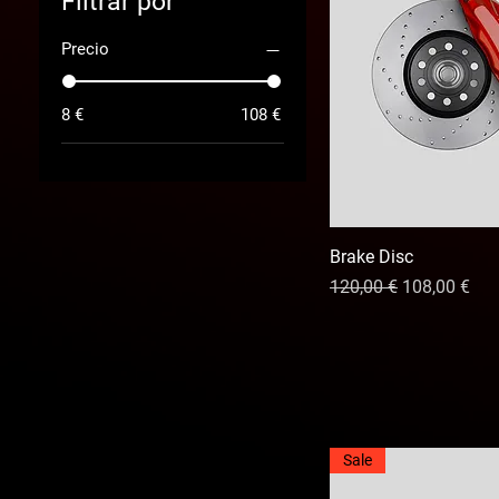
Filtrar por
Precio
8 €
108 €
Brake Disc
Precio
Precio de of
120,00 €
108,00 €
Sale