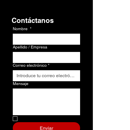
Contacto
Contáctanos
Nombre
*
Apellido / Empresa
Correo electrónico
*
Mensaje
No, soy un robot.
*
Enviar