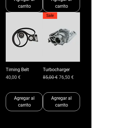
carrito
carrito
Sale
Timing Belt
Turbocharger
Precio
Precio
Precio de oferta
40,00 €
85,00 €
76,50 €
Agregar al
Agregar al
carrito
carrito