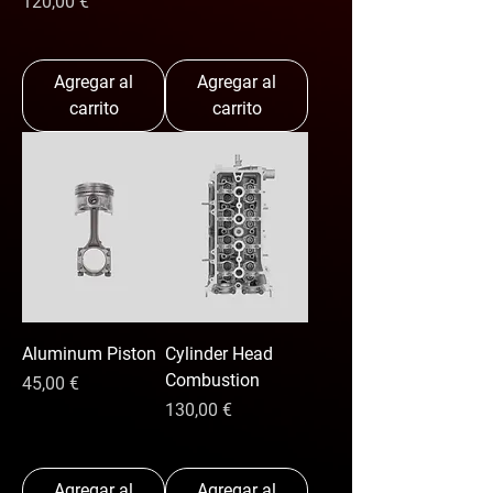
Precio
120,00 €
Agregar al
Agregar al
carrito
carrito
Aluminum Piston
Cylinder Head
Combustion
Precio
45,00 €
Precio
130,00 €
Agregar al
Agregar al