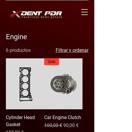
Engine
6 productos
Filtrar y ordenar
Sale
Cylinder Head
Car Engine Clutch
Gasket
Precio
Precio de oferta
100,00 €
90,00 €