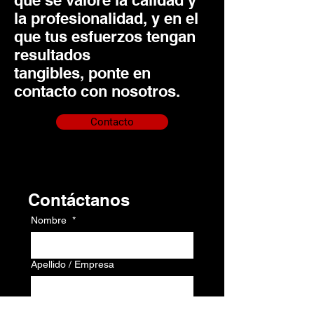
que se valore la calidad y
la profesionalidad, y en el
que tus esfuerzos tengan
resultados
tangibles, ponte en
contacto con nosotros.
Contacto
Contacto
Contáctanos
Nombre
*
Apellido / Empresa
Correo electrónico
*