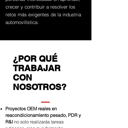
crecer y contribuir a resolver los
retos más exigentes de la industria
automovilística.
¿POR QUÉ
TRABAJAR
CON
NOSOTROS?
Proyectos OEM reales en
reacondicionamiento pesado, PDR y
R&I
no solo realizarás tareas