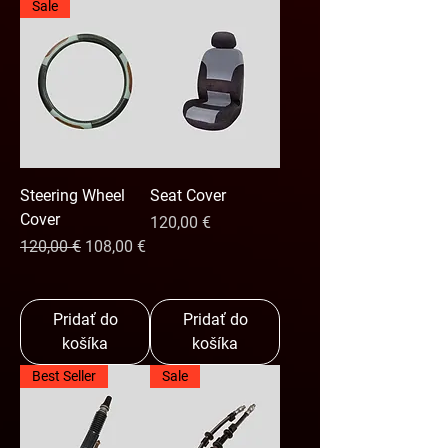
Sale
Steering Wheel
Seat Cover
Cover
Cena
120,00 €
Normálna cena
Zľavnená cena
120,00 €
108,00 €
Pridať do
Pridať do
košíka
košíka
Best Seller
Sale