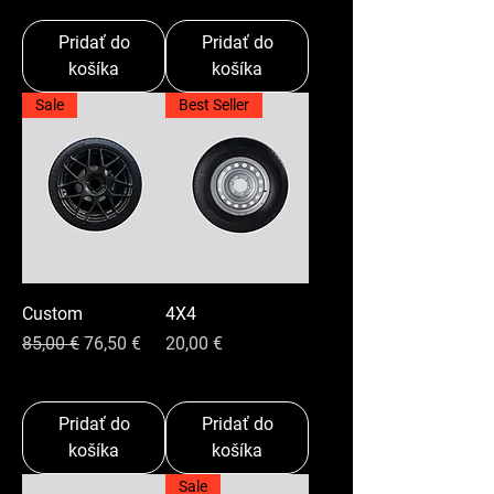
Pridať do
Pridať do
košíka
košíka
Sale
Best Seller
Custom
4X4
Normálna cena
Zľavnená cena
Cena
85,00 €
76,50 €
20,00 €
Pridať do
Pridať do
košíka
košíka
Sale