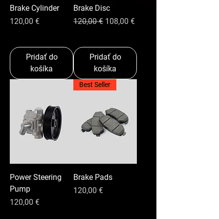
Brake Cylinder
Brake Disc
Cena
Normálna cena
Zľavnená cena
120,00 €
120,00 €
108,00 €
Pridať do
Pridať do
košíka
košíka
Best Seller
Power Steering
Brake Pads
Pump
Cena
120,00 €
Cena
120,00 €