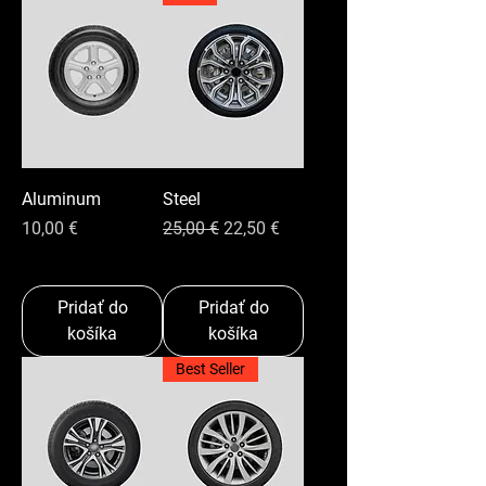
Aluminum
Steel
Cena
Normálna cena
Zľavnená cena
10,00 €
25,00 €
22,50 €
Pridať do
Pridať do
košíka
košíka
Best Seller