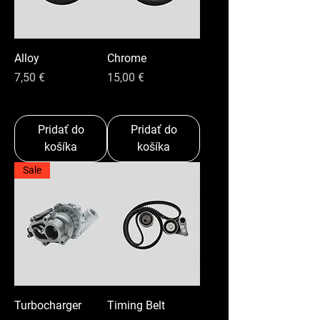
Alloy
Chrome
Cena
Cena
7,50 €
15,00 €
Pridať do
Pridať do
košíka
košíka
Sale
Turbocharger
Timing Belt