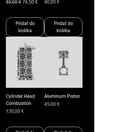
Normálna cena
Zľavnená cena
Cena
85,00 €
76,50 €
40,00 €
Pridať do
Pridať do
košíka
košíka
Cylinder Head
Aluminum Piston
Combustion
Cena
45,00 €
Cena
130,00 €