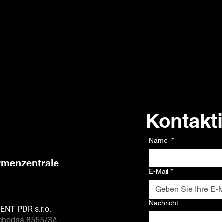
Kontakt
Kontakt
Name
*
rmenzentrale
E-Mail
*
Nachricht
ENT PDR s.r.o.
chodná 8555/3A