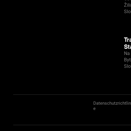
Žil
Sl
Tr
St
Na 
Byt
Sl
Datenschutzrichtlin
e