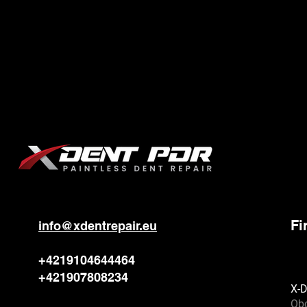
Fi
info@xdentrepair.eu
+4219104644464
+421907808234
X-D
Ob