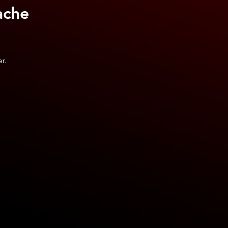
ache
r.