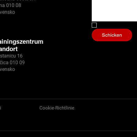
ina 010 08
ovensko
Nein, ich bin ein
Schicken
ainingszentrum
andort
stanicu 16
čica 010 09
ovensko
i
Cookie-Richtlinie